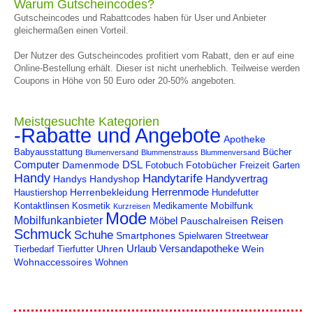
Warum Gutscheincodes?
Gutscheincodes und Rabattcodes haben für User und Anbieter
gleichermaßen einen Vorteil.
Der Nutzer des Gutscheincodes profitiert vom Rabatt, den er auf eine
Online-Bestellung erhält. Dieser ist nicht unerheblich. Teilweise werden
Coupons in Höhe von 50 Euro oder 20-50% angeboten.
Meistgesuchte Kategorien
-Rabatte und Angebote
Apotheke
Babyausstattung
Bücher
Blumenversand
Blummenstrauss Blummenversand
Computer
DSL
Damenmode
Fotobücher
Fotobuch
Freizeit
Garten
Handy
Handytarife
Handyvertrag
Handys
Handyshop
Herrenmode
Herrenbekleidung
Haustiershop
Hundefutter
Mobilfunk
Kontaktlinsen
Kosmetik
Medikamente
Kurzreisen
Mode
Mobilfunkanbieter
Möbel
Reisen
Pauschalreisen
Schmuck
Schuhe
Smartphones
Spielwaren
Streetwear
Urlaub
Versandapotheke
Uhren
Wein
Tierbedarf
Tierfutter
Wohnaccessoires
Wohnen