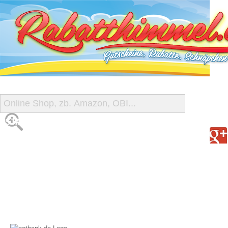
START
ALLE GUTSCHEINE
SHOP-ÜBERSICHT
REISE-SCHNÄPPCHEN
GUTSCHEIN DEALS