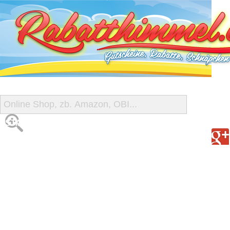
START
ALLE GUTSCHEINE
SHOP-ÜBERSICHT
REISE-SCHNÄPPCHEN
GUTSCHEIN DEALS