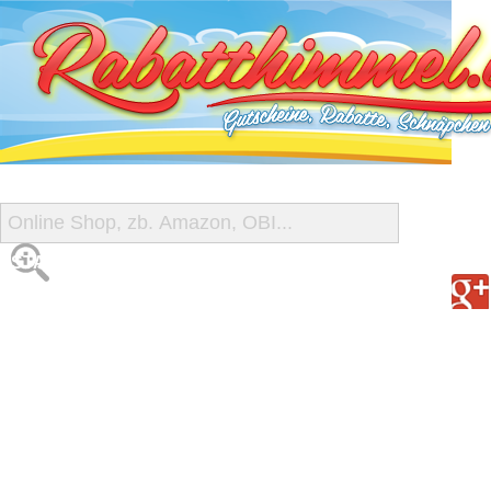
START
ALLE GUTSCHEINE
SHOP-ÜBERSICHT
REISE-SCHNÄPPCHEN
GUTSCHEIN DEALS