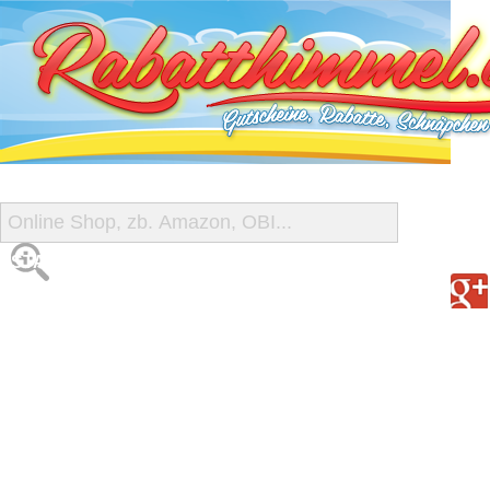
START
ALLE GUTSCHEINE
SHOP-ÜBERSICHT
REISE-SCHNÄPPCHEN
GUTSCHEIN DEALS