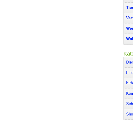
Tie
Ver
Wer
Woh
Kat
Die
h ho
h H
Kom
Sch
Sho