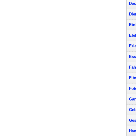
Des
Die
Ein
Ele
Erl
Ess
Fah
Fit
Fot
Gar
Gel
Ges
Han