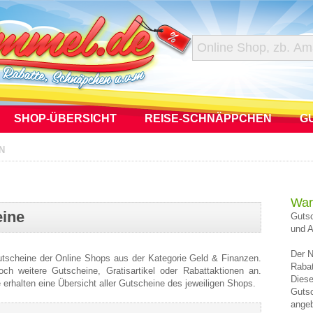
SHOP-ÜBERSICHT
REISE-SCHNÄPPCHEN
G
N
War
eine
Gutsc
und A
Der N
Gutscheine der Online Shops aus der Kategorie Geld & Finanzen.
Rabat
h weitere Gutscheine, Gratisartikel oder Rabattaktionen an.
Diese
e erhalten eine Übersicht aller Gutscheine des jeweiligen Shops.
Gutsc
angeb