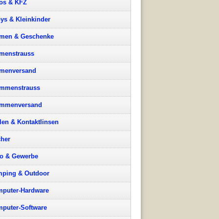
os & KFZ
ys & Kleinkinder
men & Geschenke
menstrauss
menversand
mmenstrauss
ummenversand
llen & Kontaktlinsen
her
o & Gewerbe
ping & Outdoor
puter-Hardware
puter-Software