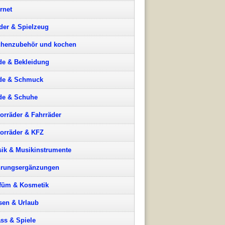
ernet
der & Spielzeug
henzubehör und kochen
e & Bekleidung
de & Schmuck
e & Schuhe
orräder & Fahrräder
orräder & KFZ
ik & Musikinstrumente
rungsergänzungen
füm & Kosmetik
sen & Urlaub
ss & Spiele