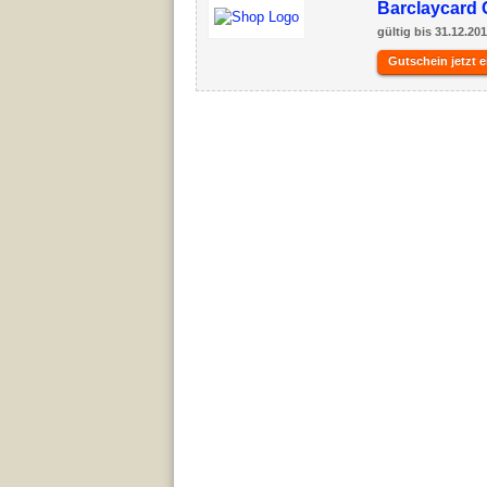
Barclaycard 
gültig bis 31.12.20
Gutschein jetzt e