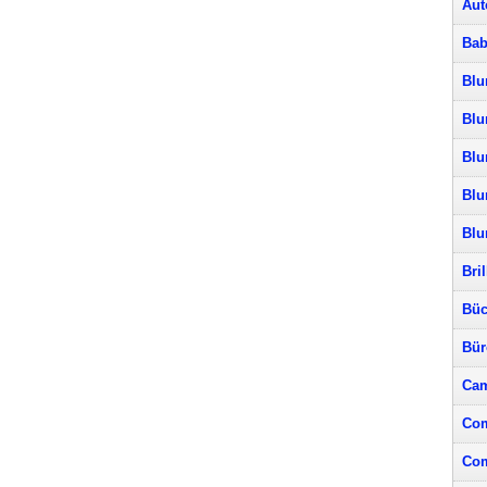
Aut
Bab
Blu
Blu
Blu
Blu
Bl
Bri
Büc
Bür
Cam
Com
Com