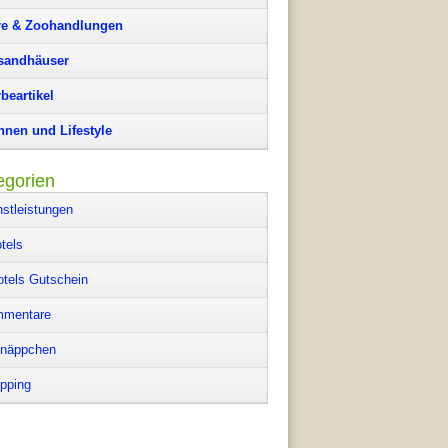
re & Zoohandlungen
sandhäuser
beartikel
nen und Lifestyle
egorien
nstleistungen
tels
otels Gutschein
mentare
näppchen
pping