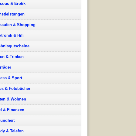
sous & Erotik
nstleistungen
kaufen & Shopping
ktronik & Hifi
ebnisgutscheine
en & Trinken
rräder
ness & Sport
os & Fotobücher
ten & Wohnen
d & Finanzen
undheit
dy & Telefon