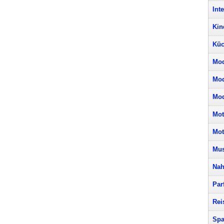
Int
Kin
Küc
Mod
Mo
Mod
Mot
Mot
Mus
Nah
Par
Rei
Spa