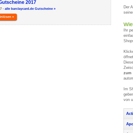
Gutscheine 2017
Der A
17 -
alle barclaycard.de Gutscheine »
seine
inlösen »
Wie
Ihr p
einfa
Shops
Klick
öffne
Diese
Zwisc
zum 
autom
Im Sh
geben
von 
Act
Apo