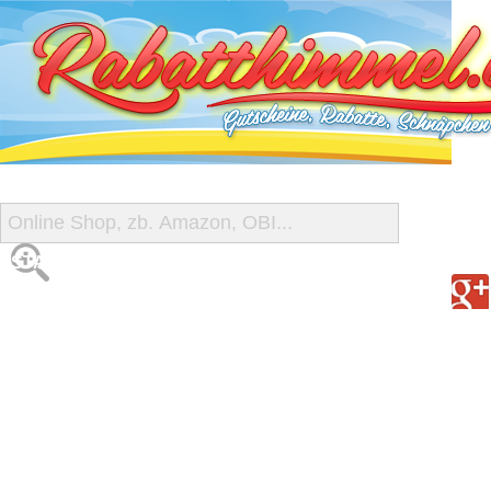
START
ALLE GUTSCHEINE
SHOP-ÜBERSICHT
REISE-SCHNÄPPCHEN
GUTSCHEIN DEALS