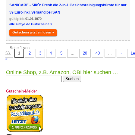
SANICARE - Silk´n Fresh die 2-in-1 Gesichtsreinigungsbürste für nur
59 Euro inkl. Versand bei SAN
gültig bis 01.01.1970 -
alle simyo.de Gutscheine »
Gutschein jetzt einlösen »
Seite 1 von
53
1
2
3
4
5
...
20
40
...
»
Le
»
Online Shop, z.B. Amazon, OBI hier suchen …
Suche
nach:
Gutschein-Melder