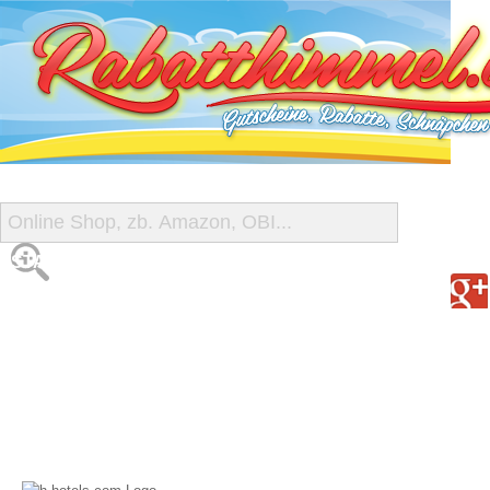
START
ALLE GUTSCHEINE
SHOP-ÜBERSICHT
REISE-SCHNÄPPCHEN
GUTSCHEIN DEALS