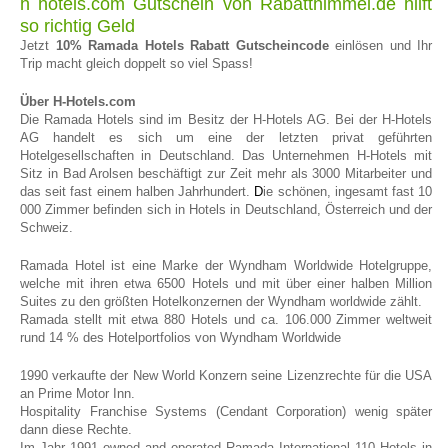
h hotels.com Gutschein von Rabatthimmel.de hilft
so richtig Geld
Jetzt
10% Ramada Hotels Rabatt Gutscheincode
einlösen und Ihr
Trip macht gleich doppelt so viel Spass!
Über H-Hotels.com
Die Ramada Hotels sind im Besitz der H-Hotels AG. Bei der H-Hotels
AG handelt es sich um eine der letzten privat geführten
Hotelgesellschaften in Deutschland. Das Unternehmen H-Hotels mit
Sitz in Bad Arolsen beschäftigt zur Zeit mehr als 3000 Mitarbeiter und
das seit fast einem halben Jahrhundert.
D
ie schönen, ingesamt fast 10
000 Zimmer befinden sich in Hotels in Deutschland, Österreich und der
Schweiz.
Ramada Hotel ist eine Marke der Wyndham Worldwide Hotelgruppe,
welche mit ihren etwa 6500 Hotels und mit über einer halben Million
Suites zu den größten Hotelkonzernen der Wyndham worldwide zählt.
Ramada stellt mit etwa 880 Hotels und ca. 106.000 Zimmer weltweit
rund 14 % des Hotelportfolios von Wyndham Worldwide
1990 verkaufte der New World Konzern seine Lizenzrechte für die USA
an Prime Motor Inn.
Hospitality Franchise Systems (Cendant Corporation) wenig später
dann diese Rechte.
Im Jahr 1991 owned and operated Ramada International 110 Hotels in