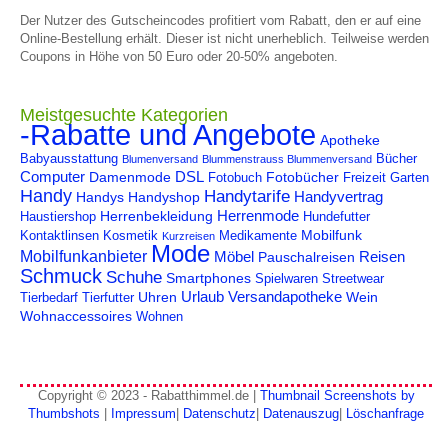
Der Nutzer des Gutscheincodes profitiert vom Rabatt, den er auf eine
Online-Bestellung erhält. Dieser ist nicht unerheblich. Teilweise werden
Coupons in Höhe von 50 Euro oder 20-50% angeboten.
Meistgesuchte Kategorien
-Rabatte und Angebote
Apotheke
Babyausstattung
Bücher
Blumenversand
Blummenstrauss Blummenversand
Computer
DSL
Damenmode
Fotobücher
Fotobuch
Freizeit
Garten
Handy
Handytarife
Handyvertrag
Handys
Handyshop
Herrenmode
Herrenbekleidung
Haustiershop
Hundefutter
Mobilfunk
Kontaktlinsen
Kosmetik
Medikamente
Kurzreisen
Mode
Mobilfunkanbieter
Möbel
Reisen
Pauschalreisen
Schmuck
Schuhe
Smartphones
Spielwaren
Streetwear
Urlaub
Versandapotheke
Uhren
Wein
Tierbedarf
Tierfutter
Wohnaccessoires
Wohnen
Copyright © 2023 - Rabatthimmel.de |
Thumbnail Screenshots by
Thumbshots
|
Impressum
|
Datenschutz
|
Datenauszug
|
Löschanfrage