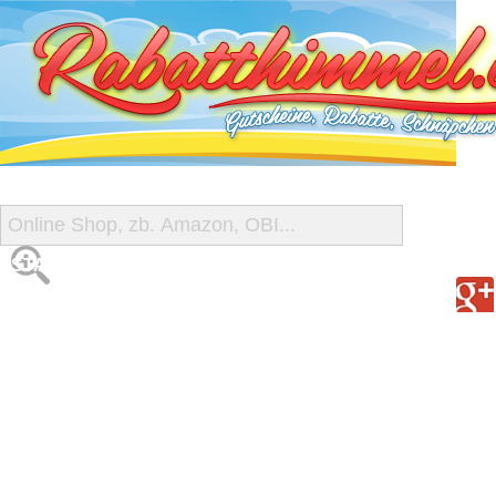
START
ALLE GUTSCHEINE
SHOP-ÜBERSICHT
REISE-SCHNÄPPCHEN
GUTSCHEIN DEALS