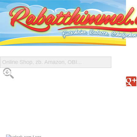
START
ALLE GUTSCHEINE
SHOP-ÜBERSICHT
REISE-SCHNÄPPCHEN
GUTSCHEIN DEALS