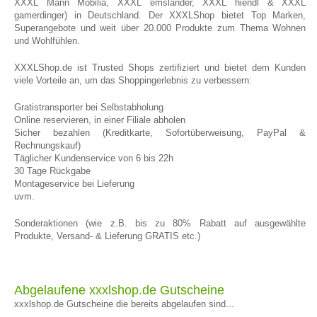
XXXL Mann Mobilia, XXXL emsländer, XXXL hiendl & XXXL
gamerdinger) in Deutschland. Der XXXLShop bietet Top Marken,
Superangebote und weit über 20.000 Produkte zum Thema Wohnen
und Wohlfühlen.
XXXLShop.de ist Trusted Shops zertifiziert und bietet dem Kunden
viele Vorteile an, um das Shoppingerlebnis zu verbessern:
Gratistransporter bei Selbstabholung
Online reservieren, in einer Filiale abholen
Sicher bezahlen (Kreditkarte, Sofortüberweisung, PayPal &
Rechnungskauf)
Täglicher Kundenservice von 6 bis 22h
30 Tage Rückgabe
Montageservice bei Lieferung
uvm.
Sonderaktionen (wie z.B. bis zu 80% Rabatt auf ausgewählte
Produkte, Versand- & Lieferung GRATIS etc.)
Abgelaufene xxxlshop.de Gutscheine
xxxlshop.de Gutscheine die bereits abgelaufen sind...