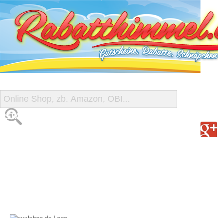
START
ALLE GUTSCHEINE
SHOP-ÜBERSICHT
REISE-SCHNÄPPCHEN
GUTSCHEIN DEALS