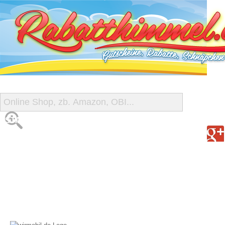
START
ALLE GUTSCHEINE
SHOP-ÜBERSICHT
REISE-SCHNÄPPCHEN
GUTSCHEIN DEALS