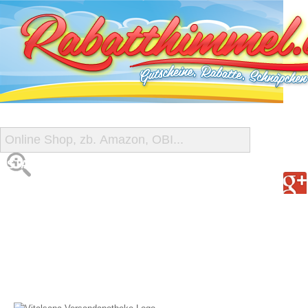
START
ALLE GUTSCHEINE
SHOP-ÜBERSICHT
REISE-SCHNÄPPCHEN
GUTSCHEIN DEALS