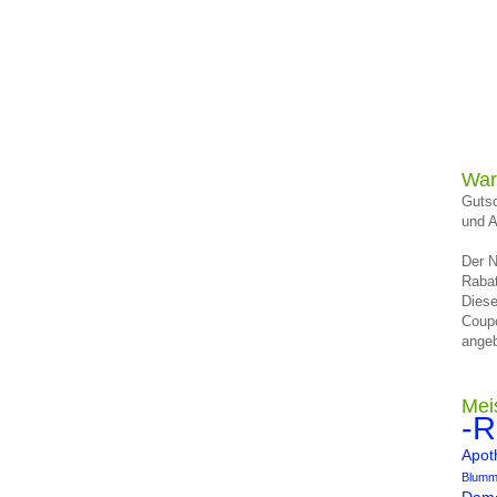
War
Gutsc
und A
Der N
Rabat
Diese
Coup
angeb
Mei
-R
Apot
Blumm