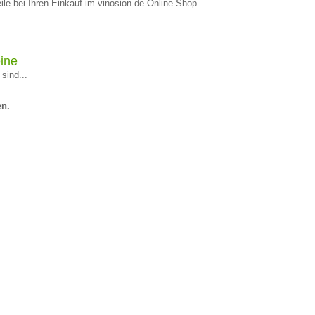
le bei Ihren Einkauf im vinosion.de Online-Shop.
ine
sind...
en.