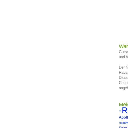
War
Gutsc
und A
Der N
Rabat
Diese
Coup
angeb
Mei
-R
Apot
Blumm