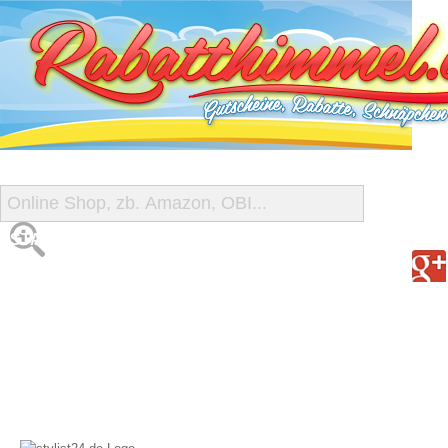
START
ALLE GUTSCHEINE
SHOP-ÜBERSICHT
REISE-SCHNÄPPCHEN
GUTSCHEIN DEALS