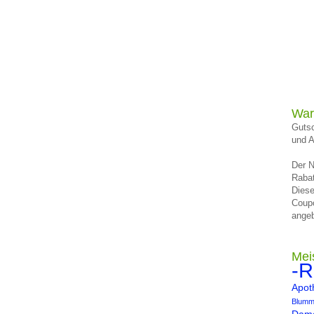
War
Gutsc
und A
Der N
Rabat
Diese
Coup
angeb
Mei
-R
Apot
Blumm