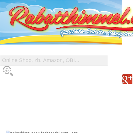
START
ALLE GUTSCHEINE
SHOP-ÜBERSICHT
REISE-SCHNÄPPCHEN
GUTSCHEIN DEALS