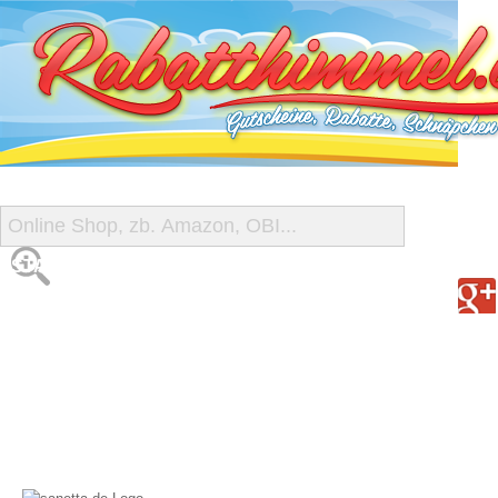
START
ALLE GUTSCHEINE
SHOP-ÜBERSICHT
REISE-SCHNÄPPCHEN
GUTSCHEIN DEALS