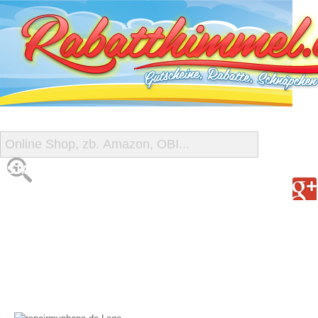
START
ALLE GUTSCHEINE
SHOP-ÜBERSICHT
REISE-SCHNÄPPCHEN
GUTSCHEIN DEALS