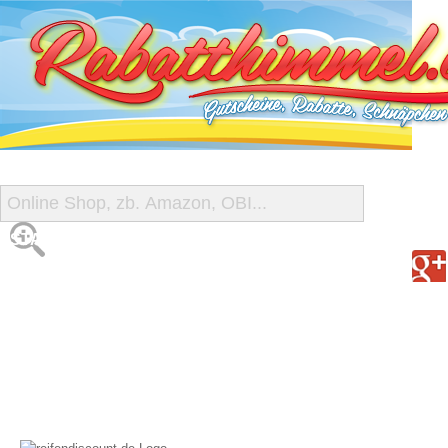
START
ALLE GUTSCHEINE
SHOP-ÜBERSICHT
REISE-SCHNÄPPCHEN
GUTSCHEIN DEALS