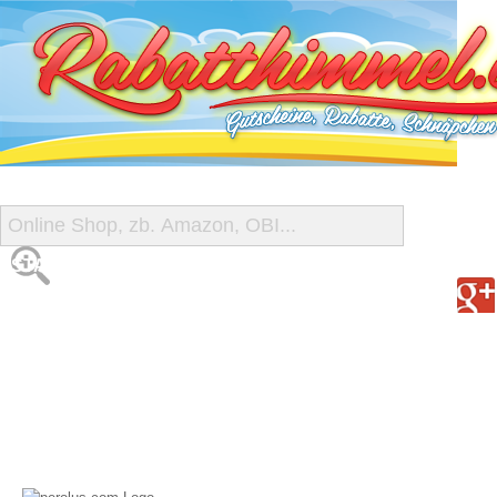
START
ALLE GUTSCHEINE
SHOP-ÜBERSICHT
REISE-SCHNÄPPCHEN
GUTSCHEIN DEALS