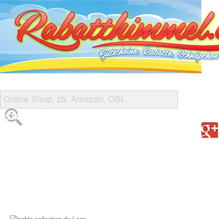
START
ALLE GUTSCHEINE
SHOP-ÜBERSICHT
REISE-SCHNÄPPCHEN
GUTSCHEIN DEALS