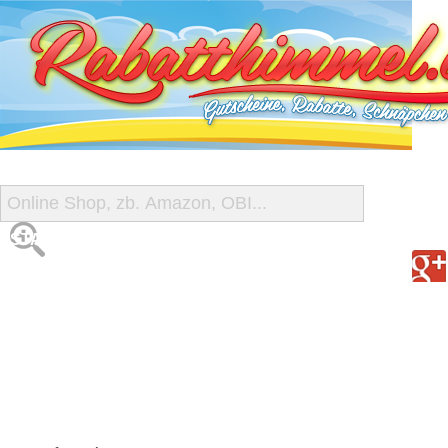
START
ALLE GUTSCHEINE
SHOP-ÜBERSICHT
REISE-SCHNÄPPCHEN
GUTSCHEIN DEALS