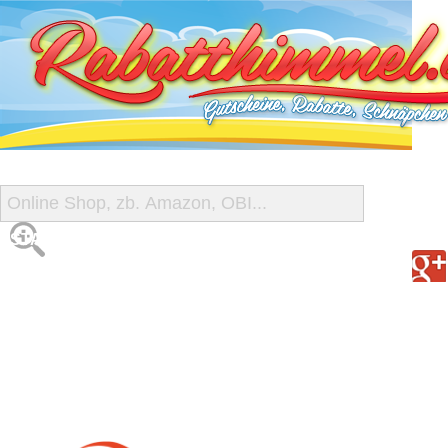
START
ALLE GUTSCHEINE
SHOP-ÜBERSICHT
REISE-SCHNÄPPCHEN
GUTSCHEIN DEALS