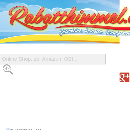
START
ALLE GUTSCHEINE
SHOP-ÜBERSICHT
REISE-SCHNÄPPCHEN
GUTSCHEIN DEALS