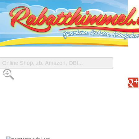
START
ALLE GUTSCHEINE
SHOP-ÜBERSICHT
REISE-SCHNÄPPCHEN
GUTSCHEIN DEALS