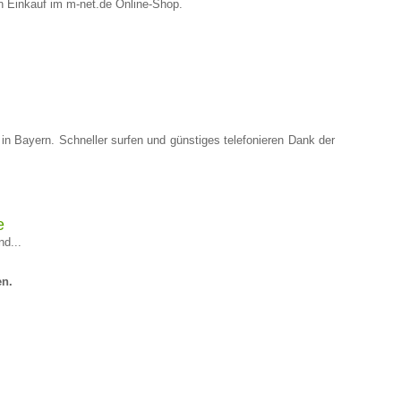
n Einkauf im m-net.de Online-Shop.
in Bayern. Schneller surfen und günstiges telefonieren Dank der
e
nd...
en.