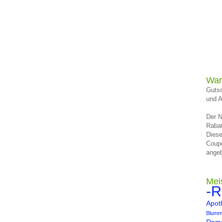
War
Gutsc
und A
Der N
Rabat
Diese
Coup
angeb
Mei
-R
Apot
Blumm