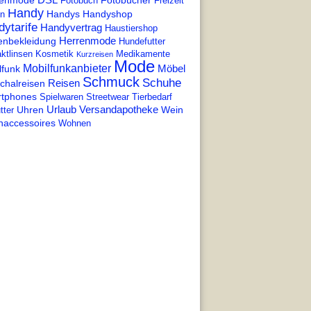
enmode
Fotobücher
Fotobuch
Freizeit
Handy
Handys
Handyshop
en
ytarife
Handyvertrag
Haustiershop
Herrenmode
enbekleidung
Hundefutter
ktlinsen
Kosmetik
Medikamente
Kurzreisen
Mode
Mobilfunkanbieter
Möbel
lfunk
Schmuck
Schuhe
Reisen
chalreisen
tphones
Spielwaren
Streetwear
Tierbedarf
Urlaub
Versandapotheke
Uhren
Wein
tter
accessoires
Wohnen