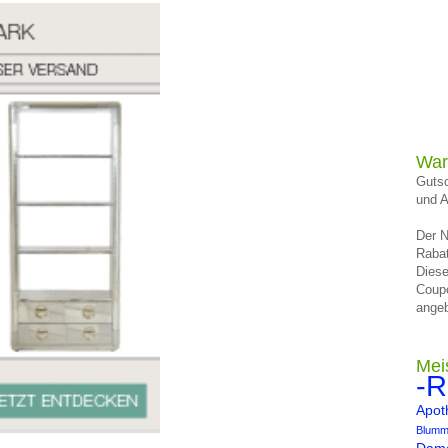
War
Gutsc
und A
Der N
Rabat
Diese
Coup
angeb
Mei
-R
Apot
Blumm