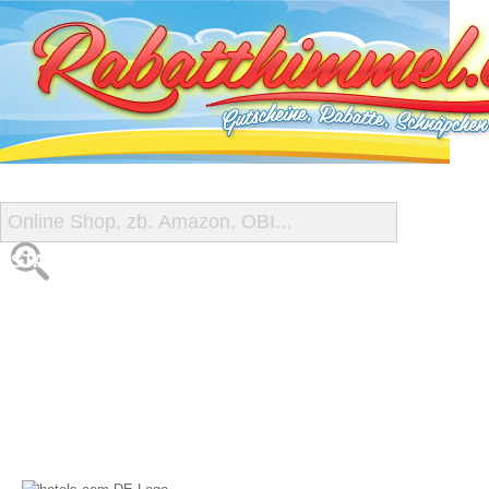
START
ALLE GUTSCHEINE
SHOP-ÜBERSICHT
REISE-SCHNÄPPCHEN
GUTSCHEIN DEALS