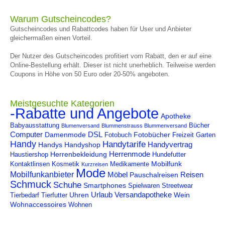
Warum Gutscheincodes?
Gutscheincodes und Rabattcodes haben für User und Anbieter
gleichermaßen einen Vorteil.
Der Nutzer des Gutscheincodes profitiert vom Rabatt, den er auf eine
Online-Bestellung erhält. Dieser ist nicht unerheblich. Teilweise werden
Coupons in Höhe von 50 Euro oder 20-50% angeboten.
Meistgesuchte Kategorien
-Rabatte und Angebote
Apotheke
Babyausstattung
Bücher
Blumenversand
Blummenstrauss Blummenversand
Computer
DSL
Damenmode
Fotobücher
Fotobuch
Freizeit
Garten
Handy
Handytarife
Handyvertrag
Handys
Handyshop
Herrenmode
Herrenbekleidung
Haustiershop
Hundefutter
Mobilfunk
Kontaktlinsen
Kosmetik
Medikamente
Kurzreisen
Mode
Mobilfunkanbieter
Möbel
Reisen
Pauschalreisen
Schmuck
Schuhe
Smartphones
Spielwaren
Streetwear
Urlaub
Versandapotheke
Uhren
Wein
Tierbedarf
Tierfutter
Wohnaccessoires
Wohnen