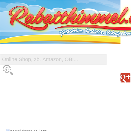
START
ALLE GUTSCHEINE
SHOP-ÜBERSICHT
REISE-SCHNÄPPCHEN
GUTSCHEIN DEALS