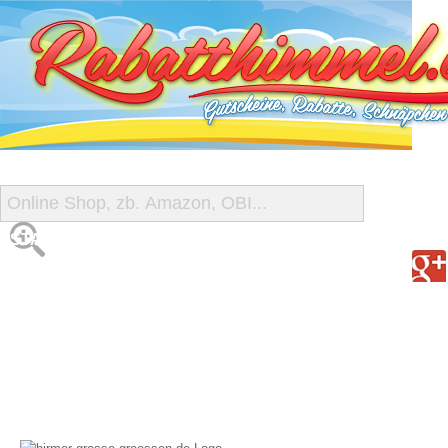
START
ALLE GUTSCHEINE
SHOP-ÜBERSICHT
REISE-SCHNÄPPCHEN
GUTSCHEIN DEALS