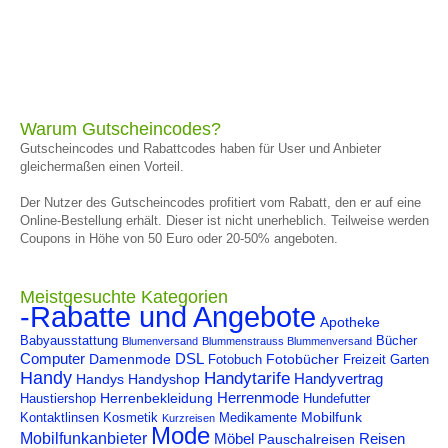
Warum Gutscheincodes?
Gutscheincodes und Rabattcodes haben für User und Anbieter
gleichermaßen einen Vorteil.
Der Nutzer des Gutscheincodes profitiert vom Rabatt, den er auf eine
Online-Bestellung erhält. Dieser ist nicht unerheblich. Teilweise werden
Coupons in Höhe von 50 Euro oder 20-50% angeboten.
Meistgesuchte Kategorien
-Rabatte und Angebote
Apotheke
Babyausstattung
Bücher
Blumenversand
Blummenstrauss Blummenversand
Computer
DSL
Damenmode
Fotobücher
Fotobuch
Freizeit
Garten
Handy
Handytarife
Handyvertrag
Handys
Handyshop
Herrenmode
Herrenbekleidung
Haustiershop
Hundefutter
Mobilfunk
Kontaktlinsen
Kosmetik
Medikamente
Kurzreisen
Mode
Mobilfunkanbieter
Möbel
Reisen
Pauschalreisen