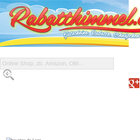
START
ALLE GUTSCHEINE
SHOP-ÜBERSICHT
REISE-SCHNÄPPCHEN
GUTSCHEIN DEALS