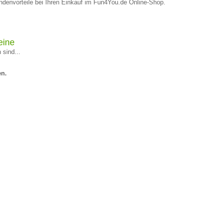
denvorteile bei Ihren Einkauf im Fun4You.de Online-Shop.
eine
 sind...
en.