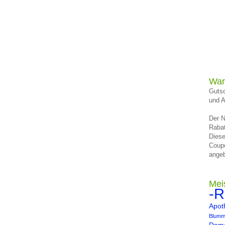
War
Gutsc
und A
Der N
Rabat
Diese
Coup
angeb
Mei
-R
Apot
Blumm