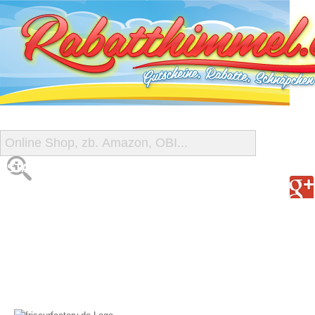
START
ALLE GUTSCHEINE
SHOP-ÜBERSICHT
REISE-SCHNÄPPCHEN
GUTSCHEIN DEALS