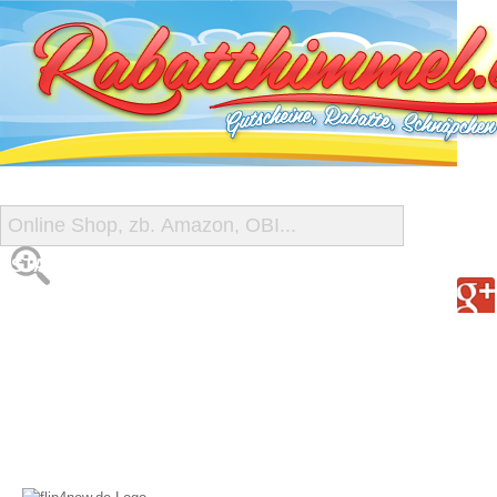
START
ALLE GUTSCHEINE
SHOP-ÜBERSICHT
REISE-SCHNÄPPCHEN
GUTSCHEIN DEALS