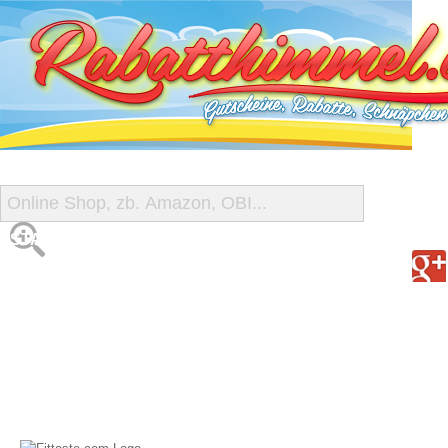
START
ALLE GUTSCHEINE
SHOP-ÜBERSICHT
REISE-SCHNÄPPCHEN
GUTSCHEIN DEALS