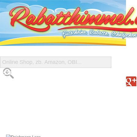
START
ALLE GUTSCHEINE
SHOP-ÜBERSICHT
REISE-SCHNÄPPCHEN
GUTSCHEIN DEALS