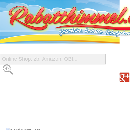
START
ALLE GUTSCHEINE
SHOP-ÜBERSICHT
REISE-SCHNÄPPCHEN
GUTSCHEIN DEALS