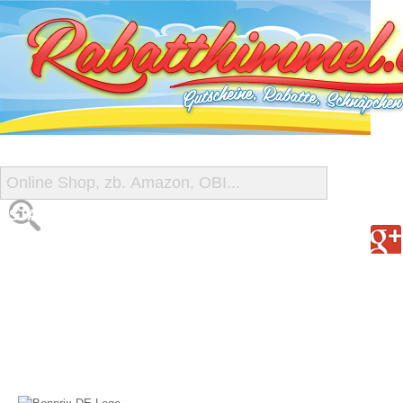
START
ALLE GUTSCHEINE
SHOP-ÜBERSICHT
REISE-SCHNÄPPCHEN
GUTSCHEIN DEALS