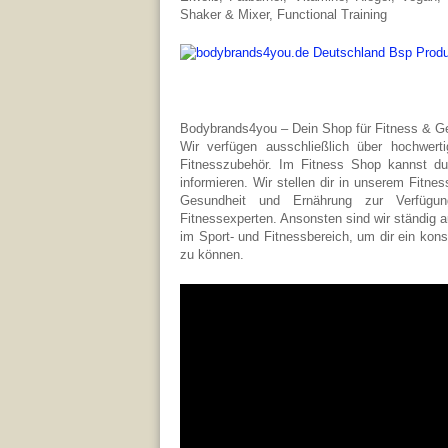
Shaker & Mixer, Functional Training
Bodybrands4you – Dein Shop für Fitness & G
Wir verfügen ausschließlich über hochwerti
Fitnesszubehör. Im Fitness Shop kannst d
informieren. Wir stellen dir in unserem Fitne
Gesundheit und Ernährung zur Verfügun
Fitnessexperten. Ansonsten sind wir ständig 
im Sport- und Fitnessbereich, um dir ein ko
zu können.