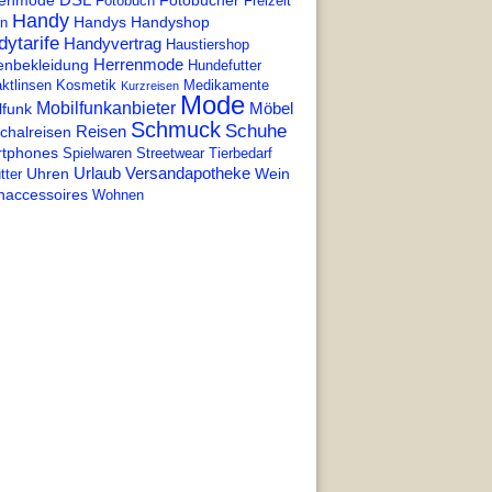
enmode
Fotobücher
Fotobuch
Freizeit
Handy
Handys
Handyshop
en
ytarife
Handyvertrag
Haustiershop
Herrenmode
enbekleidung
Hundefutter
ktlinsen
Kosmetik
Medikamente
Kurzreisen
Mode
Mobilfunkanbieter
Möbel
lfunk
Schmuck
Schuhe
Reisen
chalreisen
tphones
Spielwaren
Streetwear
Tierbedarf
Urlaub
Versandapotheke
Uhren
Wein
tter
accessoires
Wohnen