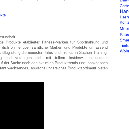
Dam
Gart
Hand
Herr
Konta
Mobi
Paus
esundheit
Smar
ge Produkte etablierter Fitness-Marken für Sportnahrung und
Tierfu
u dich online über sämtliche Marken und Produkte umfassend
Wohn
ss-Blog stetig die neuesten Infos und Trends in Sachen Training,
g und versorgen dich mit tollem Insiderwissen unserer
auf der Suche nach den aktuellen Produkttrends und Innovationen
nstant wachsendes, abwechslungsreiches Produktsortiment bieten