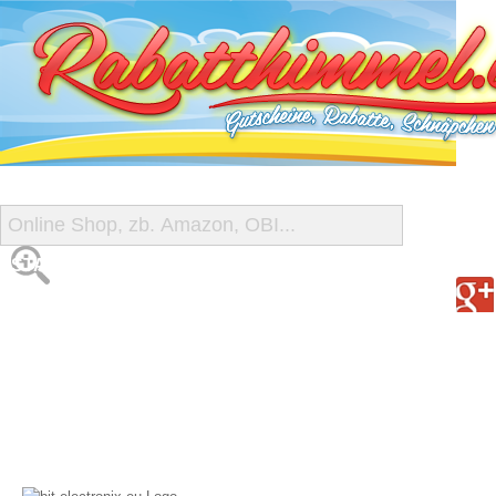
START
ALLE GUTSCHEINE
SHOP-ÜBERSICHT
REISE-SCHNÄPPCHEN
GUTSCHEIN DEALS