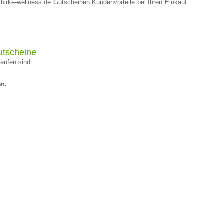
 birke-wellness.de Gutscheinen Kundenvorteile bei Ihren Einkauf
utscheine
aufen sind...
en.