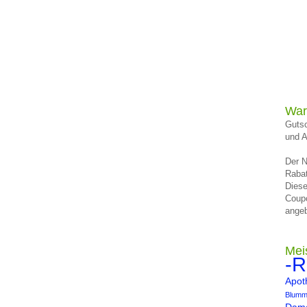
War
Gutsc
und A
Der N
Rabat
Diese
Coup
angeb
Mei
-R
Apot
Blumm