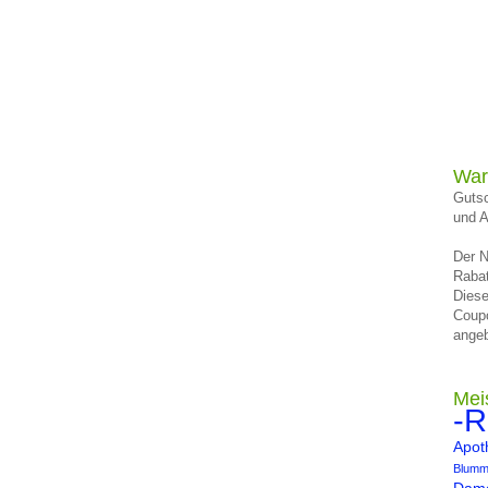
War
Gutsc
und A
Der N
Rabat
Diese
Coup
angeb
Mei
-R
Apot
Blumm