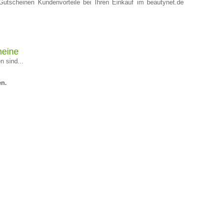
Gutscheinen Kundenvorteile bei Ihren Einkauf im beautynet.de
heine
n sind...
en.