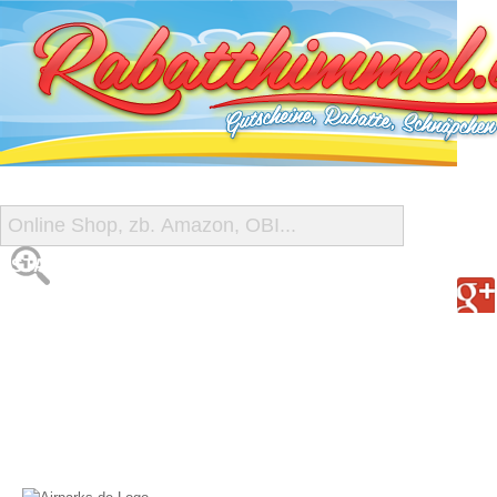
START
ALLE GUTSCHEINE
SHOP-ÜBERSICHT
REISE-SCHNÄPPCHEN
GUTSCHEIN DEALS