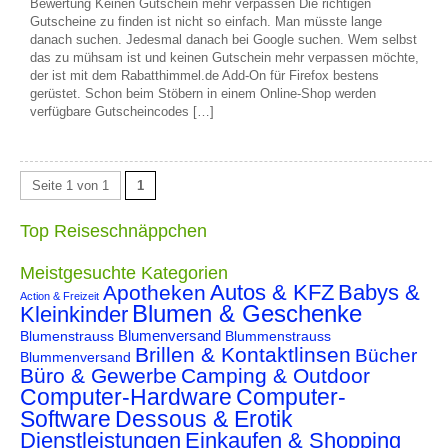
Bewertung Keinen Gutschein mehr verpassen Die richtigen
Gutscheine zu finden ist nicht so einfach. Man müsste lange
danach suchen. Jedesmal danach bei Google suchen. Wem selbst
das zu mühsam ist und keinen Gutschein mehr verpassen möchte,
der ist mit dem Rabatthimmel.de Add-On für Firefox bestens
gerüstet. Schon beim Stöbern in einem Online-Shop werden
verfügbare Gutscheincodes […]
Seite 1 von 1
1
Top Reiseschnäppchen
Meistgesuchte Kategorien
Autos & KFZ
Babys &
Apotheken
Action & Freizeit
Blumen & Geschenke
Kleinkinder
Blumenstrauss
Blumenversand
Blummenstrauss
Brillen & Kontaktlinsen
Bücher
Blummenversand
Büro & Gewerbe
Camping & Outdoor
Computer-Hardware
Computer-
Software
Dessous & Erotik
Dienstleistungen
Einkaufen & Shopping