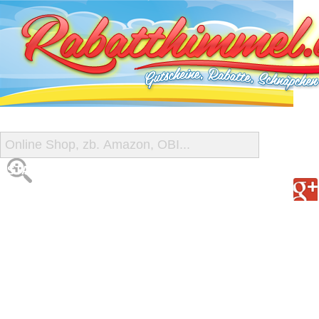
START
ALLE GUTSCHEINE
SHOP-ÜBERSICHT
REISE-SCHNÄPPCHEN
GUTSCHEIN DEALS