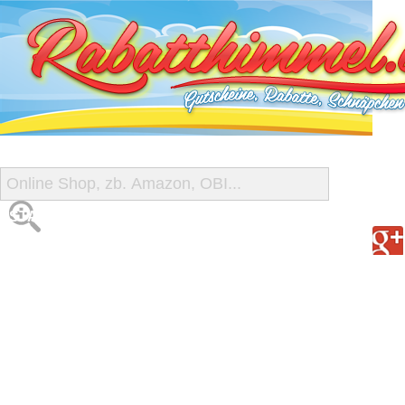
START
ALLE GUTSCHEINE
SHOP-ÜBERSICHT
REISE-SCHNÄPPCHEN
GUTSCHEIN DEALS