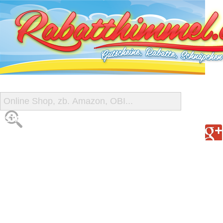
START
ALLE GUTSCHEINE
SHOP-ÜBERSICHT
REISE-SCHNÄPPCHEN
GUTSCHEIN DEALS