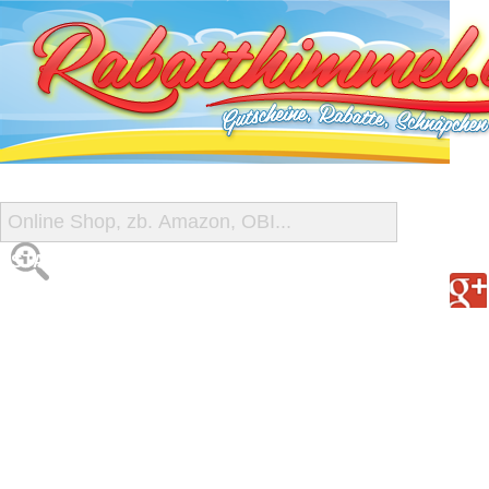
START
ALLE GUTSCHEINE
SHOP-ÜBERSICHT
REISE-SCHNÄPPCHEN
GUTSCHEIN DEALS