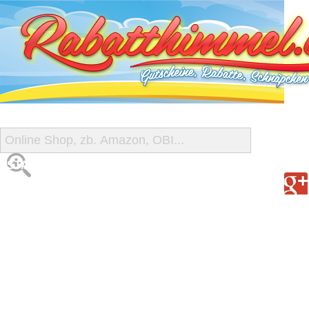
START
ALLE GUTSCHEINE
SHOP-ÜBERSICHT
REISE-SCHNÄPPCHEN
GUTSCHEIN DEALS