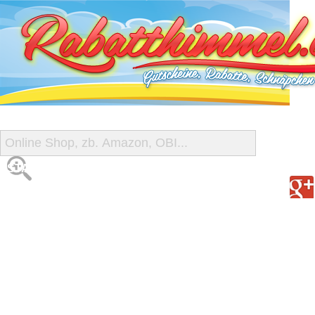
START
ALLE GUTSCHEINE
SHOP-ÜBERSICHT
REISE-SCHNÄPPCHEN
GUTSCHEIN DEALS